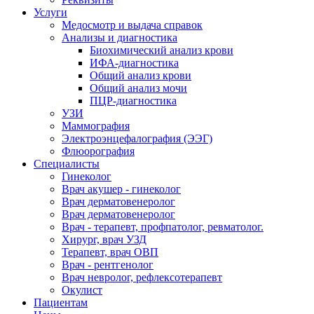
Услуги
Медосмотр и выдача справок
Анализы и диагностика
Биохимический анализ крови
ИФА-диагностика
Общий анализ крови
Общий анализ мочи
ПЦР-диагностика
УЗИ
Маммография
Электроэнцефалография (ЭЭГ)
Флюорография
Специалисты
Гинеколог
Врач акушер - гинеколог
Врач дерматовенеролог
Врач дерматовенеролог
Врач - терапевт, профпатолог, ревматолог.
Хирург, врач УЗД
Терапевт, врач ОВП
Врач - рентгенолог
Врач невролог, рефлексотерапевт
Окулист
Пациентам