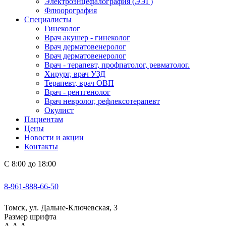
Электроэнцефалография (ЭЭГ)
Флюорография
Специалисты
Гинеколог
Врач акушер - гинеколог
Врач дерматовенеролог
Врач дерматовенеролог
Врач - терапевт, профпатолог, ревматолог.
Хирург, врач УЗД
Терапевт, врач ОВП
Врач - рентгенолог
Врач невролог, рефлексотерапевт
Окулист
Пациентам
Цены
Новости и акции
Контакты
С 8:00 до 18:00
8-961-888-66-50
Томск, ул. Дальне-Ключевская, 3
Размер шрифта
А
А
А