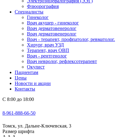
Электроэнцефалография (ЭЭГ)
Флюорография
Специалисты
Гинеколог
Врач акушер - гинеколог
Врач дерматовенеролог
Врач дерматовенеролог
Врач - терапевт, профпатолог, ревматолог.
Хирург, врач УЗД
Терапевт, врач ОВП
Врач - рентгенолог
Врач невролог, рефлексотерапевт
Окулист
Пациентам
Цены
Новости и акции
Контакты
С 8:00 до 18:00
8-961-888-66-50
Томск, ул. Дальне-Ключевская, 3
Размер шрифта
А
А
А