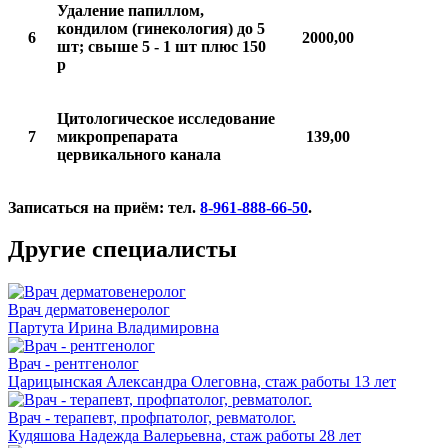
Удаление папиллом,
кондилом (гинекология) до 5
6
2000,00
шт; свыше 5 - 1 шт плюс 150
р
Цитологическое исследование
7
микропрепарата
139,00
цервикального канала
Записаться на приём: тел.
8-961-888-66-50
.
Другие специалисты
Врач дерматовенеролог
Партута Ирина Владимировна
Врач - рентгенолог
Царицынская Александра Олеговна, стаж работы 13 лет
Врач - терапевт, профпатолог, ревматолог.
Кудяшова Надежда Валерьевна, стаж работы 28 лет