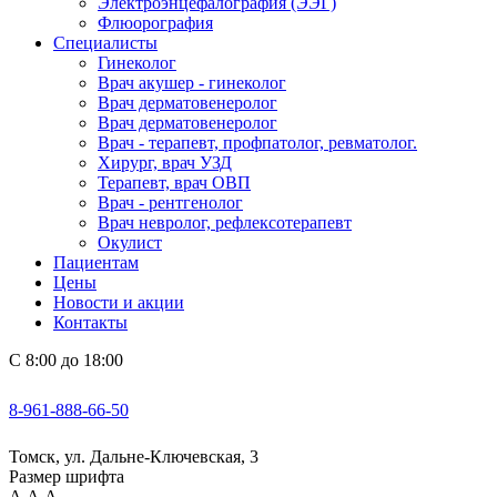
Электроэнцефалография (ЭЭГ)
Флюорография
Специалисты
Гинеколог
Врач акушер - гинеколог
Врач дерматовенеролог
Врач дерматовенеролог
Врач - терапевт, профпатолог, ревматолог.
Хирург, врач УЗД
Терапевт, врач ОВП
Врач - рентгенолог
Врач невролог, рефлексотерапевт
Окулист
Пациентам
Цены
Новости и акции
Контакты
С 8:00 до 18:00
8-961-888-66-50
Томск, ул. Дальне-Ключевская, 3
Размер шрифта
А
А
А