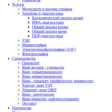
Услуги
Медосмотр и выдача справок
Анализы и диагностика
Биохимический анализ крови
ИФА-диагностика
Общий анализ крови
Общий анализ мочи
ПЦР-диагностика
УЗИ
Маммография
Электроэнцефалография (ЭЭГ)
Флюорография
Специалисты
Гинеколог
Врач акушер - гинеколог
Врач дерматовенеролог
Врач дерматовенеролог
Врач - терапевт, профпатолог, ревматолог.
Хирург, врач УЗД
Терапевт, врач ОВП
Врач - рентгенолог
Врач невролог, рефлексотерапевт
Окулист
Пациентам