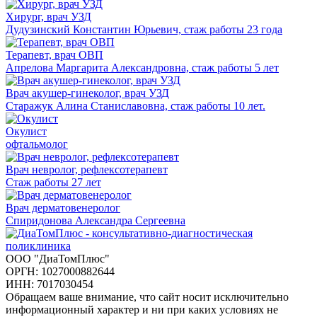
Хирург, врач УЗД
Дудузинский Константин Юрьевич, стаж работы 23 года
Терапевт, врач ОВП
Апрелова Маргарита Александровна, стаж работы 5 лет
Врач акушер-гинеколог, врач УЗД
Старажук Алина Станиславовна, стаж работы 10 лет.
Окулист
офтальмолог
Врач невролог, рефлексотерапевт
Cтаж работы 27 лет
Врач дерматовенеролог
Спиридонова Александра Сергеевна
ООО "ДиаТомПлюс"
ОРГН: 1027000882644
ИНН: 7017030454
Обращаем ваше внимание, что сайт носит исключительно
информационный характер и ни при каких условиях не